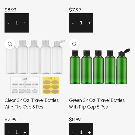
$
8.99
$
7.99
加入购物车
加入购物车
Clear 3.4Oz Travel Bottles
Green 3.4Oz Travel Bottles
With Flip Cap 5 Pcs
With Flip Cap 5 Pcs
$
7.99
$
8.99